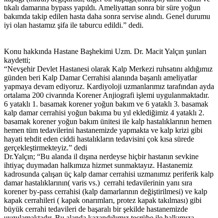
tıkalı damarına bypass yapıldı. Ameliyattan sonra bir süre yoğun
bakımda takip edilen hasta daha sonra servise alındı. Genel durumu
iyi olan hastamız şifa ile taburcu edildi.” dedi.
Konu hakkında Hastane Başhekimi Uzm. Dr. Macit Yalçın şunları
kaydetti;
“Nevşehir Devlet Hastanesi olarak Kalp Merkezi ruhsatını aldığımız
günden beri Kalp Damar Cerrahisi alanında başarılı ameliyatlar
yapmaya devam ediyoruz. Kardiyoloji uzmanlarımız tarafından ayda
ortalama 200 civarında Korener Anjiografi işlemi uygulanmaktadır.
6 yataklı 1. basamak korener yoğun bakım ve 6 yataklı 3. basamak
kalp damar cerrahisi yoğun bakıma bu yıl eklediğimiz 4 yataklı 2.
basamak korener yoğun bakım ünitesi ile kalp hastalıklarının hemen
hemen tüm tedavilerini hastanemizde yapmakta ve kalp krizi gibi
hayati tehdit eden ciddi hastalıkların tedavisini çok kısa sürede
gerçekleştirmekteyiz.” dedi
Dr.Yalçın; “Bu alanda il dışına nerdeyse hiçbir hastanın sevkine
ihtiyaç duymadan halkımıza hizmet sunmaktayız. Hastanemiz
kadrosunda çalışan üç kalp damar cerrahisi uzmanımız periferik kalp
damar hastalıklarının( varis vs.) cerrahi tedavilerinin yanı sıra
korener by-pass cerrahisi (kalp damarlarının değiştirilmesi) ve kalp
kapak cerrahileri ( kapak onarımları, protez kapak takılması) gibi
büyük cerrahi tedavileri de başaralı bir şekilde hastanemizde
uygulamaktadır. Bu alanda kazandığımız tecrübe ile halkımıza