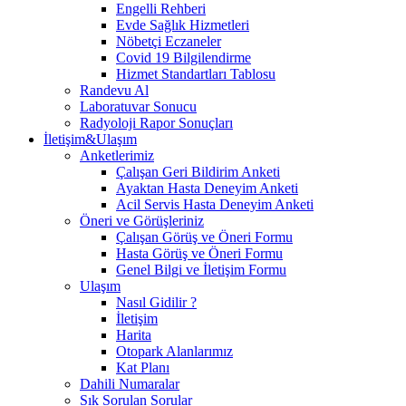
Engelli Rehberi
Evde Sağlık Hizmetleri
Nöbetçi Eczaneler
Covid 19 Bilgilendirme
Hizmet Standartları Tablosu
Randevu Al
Laboratuvar Sonucu
Radyoloji Rapor Sonuçları
İletişim&Ulaşım
Anketlerimiz
Çalışan Geri Bildirim Anketi
Ayaktan Hasta Deneyim Anketi
Acil Servis Hasta Deneyim Anketi
Öneri ve Görüşleriniz
Çalışan Görüş ve Öneri Formu
Hasta Görüş ve Öneri Formu
Genel Bilgi ve İletişim Formu
Ulaşım
Nasıl Gidilir ?
İletişim
Harita
Otopark Alanlarımız
Kat Planı
Dahili Numaralar
Sık Sorulan Sorular