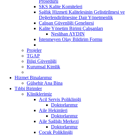
Prosedürü
SKS Kalite Komiteleri
Sağlık Hizmeti Kalitelesinin Geliştirilmesi ve
Değerlendirilmesine Dair Yönetmenlik
Çalışan Güvenliği Genelgesi
Kalite Yönetim Birimi Çalışanları
Neslihan AYDIN
İstenmeyen Olay Bildirim Formu
Projeler
TGAP
Bilgi Güvenliği
Kurumsal Kimlik
Hizmet Binalarımız
Gülşehir Ana Bina
Tıbbi Birimler
Kliniklerimiz
Acil Servis Polikliniği
Doktorlarımız
Aile Hekimleri
Doktorlarımız
Aile Sağlığı Merkezi
Doktorlarımız
Çocuk Polikliniği