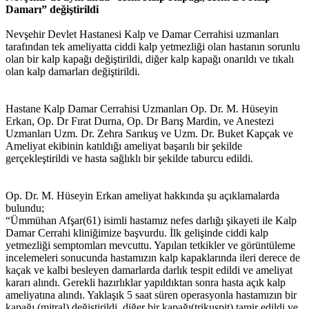
Damarı” değiştirildi
Nevşehir Devlet Hastanesi Kalp ve Damar Cerrahisi uzmanları
tarafından tek ameliyatta ciddi kalp yetmezliği olan hastanın sorunlu
olan bir kalp kapağı değiştirildi, diğer kalp kapağı onarıldı ve tıkalı
olan kalp damarları değiştirildi.
Hastane Kalp Damar Cerrahisi Uzmanları Op. Dr. M. Hüseyin
Erkan, Op. Dr Fırat Durna, Op. Dr Barış Mardin, ve Anestezi
Uzmanları Uzm. Dr. Zehra Sarıkuş ve Uzm. Dr. Buket Kapçak ve
Ameliyat ekibinin katıldığı ameliyat başarılı bir şekilde
gerçekleştirildi ve hasta sağlıklı bir şekilde taburcu edildi.
Op. Dr. M. Hüseyin Erkan ameliyat hakkında şu açıklamalarda
bulundu;
“Ümmühan Afşar(61) isimli hastamız nefes darlığı şikayeti ile Kalp
Damar Cerrahi kliniğimize başvurdu. İlk gelişinde ciddi kalp
yetmezliği semptomları mevcuttu. Yapılan tetkikler ve görüntüleme
incelemeleri sonucunda hastamızın kalp kapaklarında ileri derece de
kaçak ve kalbi besleyen damarlarda darlık tespit edildi ve ameliyat
kararı alındı. Gerekli hazırlıklar yapıldıktan sonra hasta açık kalp
ameliyatına alındı. Yaklaşık 5 saat süren operasyonla hastamızın bir
kapağı (mitral) değiştirildi, diğer bir kapağı(trikuspit) tamir edildi ve