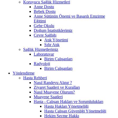
Koruyucu Sağlık Hizmetleri
Anne Dostu
Bebek Dostu
Anne Sütünün Önemi ve Başarılı Emzirme
Eğitimi
Gebe Okulu
Doğum İstatistiklerimiz
Cevre Sağlığı
Atık Yönetimi
Sıfır Atık
Sağlık Hizmetlerimiz
Laboratuvar
Birim Çalışanları
Radyoloji
Birim Çalışanları
Yönlendirme
Hasta Rehberi
Nasıl Randevu Alınır ?
Ziyaret Saatleri ve Kuralları
Nasıl Muayene Olurum?
Muayene Saatleri
Hasta - Çalışan Hakları ve Sorumlulukları
Hasta Hakları Yönetmeliği
Hasta Çalışan Güvenliği Yönetmeliği
Hekim Seçme Hakkı