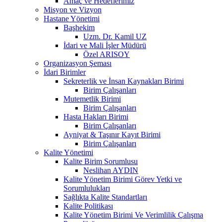
Amaç ve Hedeflerimiz
Misyon ve Vizyon
Hastane Yönetimi
Başhekim
Uzm. Dr. Kamil UZ
İdari ve Mali İşler Müdürü
Özel ARISOY
Organizasyon Şeması
İdari Birimler
Sekreterlik ve İnsan Kaynakları Birimi
Birim Çalışanları
Mutemetlik Birimi
Birim Çalışanları
Hasta Hakları Birimi
Birim Çalışanları
Ayniyat & Taşınır Kayıt Birimi
Birim Çalışanları
Kalite Yönetimi
Kalite Birim Sorumlusu
Neslihan AYDIN
Kalite Yönetim Birimi Görev Yetki ve
Sorumlulukları
Sağlıkta Kalite Standartları
Kalite Politikası
Kalite Yönetim Birimi Ve Verimlilik Çalışma